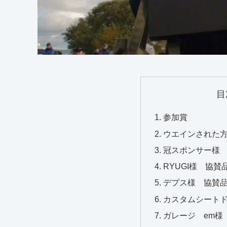
目
参加賞
ウエインされた
冠スポンサー様
RYUGI様 協賛
デプス様 協賛
カスタムシート
ガレージ em様