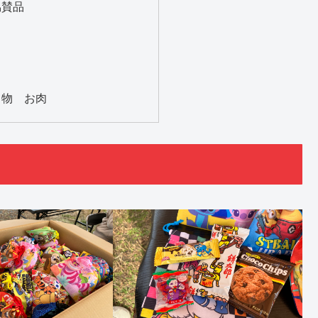
協賛品
名物 お肉