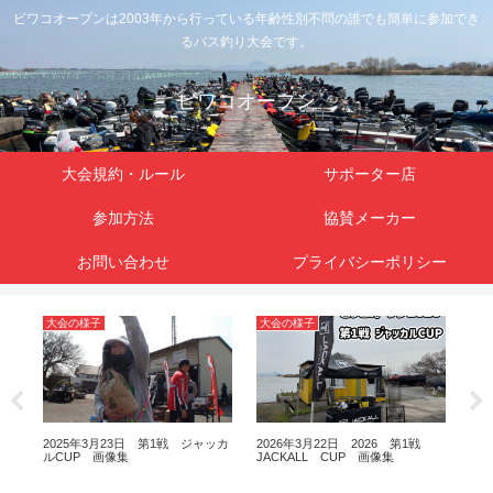
ビワコオープンは2003年から行っている年齢性別不問の誰でも簡単に参加でき
るバス釣り大会です。
ビワコオープン
大会規約・ルール
サポーター店
参加方法
協賛メーカー
お問い合わせ
プライバシーポリシー
大会の様子
大会の様子
大
ズキ
2025年3月23日 第1戦 ジャッカ
2026年3月22日 2026 第1戦
20
ルCUP 画像集
JACKALL CUP 画像集
MA