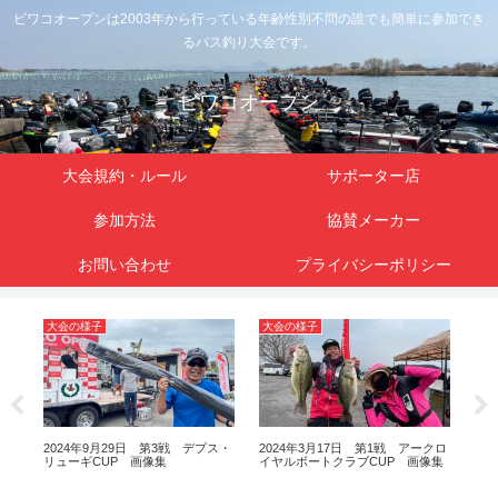
ビワコオープンは2003年から行っている年齢性別不問の誰でも簡単に参加でき
るバス釣り大会です。
ビワコオープン
大会規約・ルール
サポーター店
参加方法
協賛メーカー
お問い合わせ
プライバシーポリシー
大会の様子
大会の様子
大
ッカ
2024年9月29日 第3戦 デプス・
2024年3月17日 第1戦 アークロ
20
リューギCUP 画像集
イヤルボートクラブCUP 画像集
MA