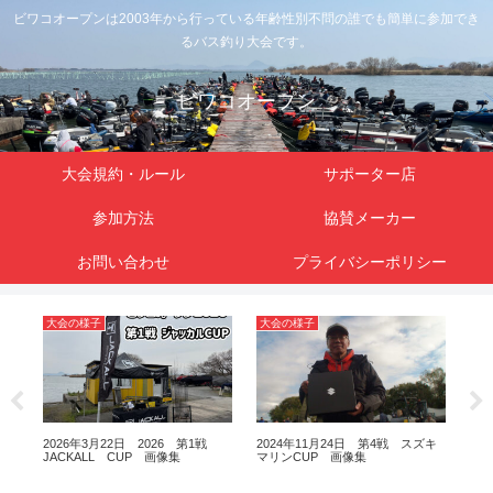
ビワコオープンは2003年から行っている年齢性別不問の誰でも簡単に参加でき
るバス釣り大会です。
ビワコオープン
大会規約・ルール
サポーター店
参加方法
協賛メーカー
お問い合わせ
プライバシーポリシー
大会の様子
大会の様子
大
ス・
2026年3月22日 2026 第1戦
2024年11月24日 第4戦 スズキ
20
JACKALL CUP 画像集
マリンCUP 画像集
イヤ