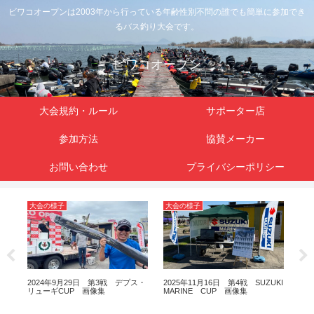
ビワコオープンは2003年から行っている年齢性別不問の誰でも簡単に参加でき
るバス釣り大会です。
ビワコオープン
大会規約・ルール
サポーター店
参加方法
協賛メーカー
お問い合わせ
プライバシーポリシー
大会の様子
大会の様子
大
クロ
2024年9月29日 第3戦 デプス・
2025年11月16日 第4戦 SUZUKI
20
像集
リューギCUP 画像集
MARINE CUP 画像集
ルC