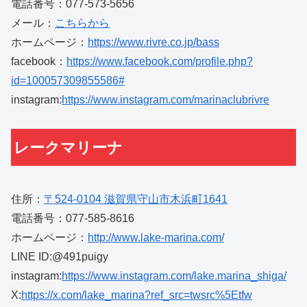
電話番号：077-573-5656
メール：
こちらから
ホームページ：
https://www.rivre.co.jp/bass
facebook：
https://www.facebook.com/profile.php?
id=100057309855586#
instagram:
https://www.instagram.com/marinaclubrivre
レークマリーナ
住所：
〒524-0104 滋賀県守山市木浜町1641
電話番号：077-585-8616
ホームページ：
http://www.lake-marina.com/
LINE ID:@491puigy
instagram:
https://www.instagram.com/lake.marina_shiga/
X:
https://x.com/lake_marina?ref_src=twsrc%5Etfw