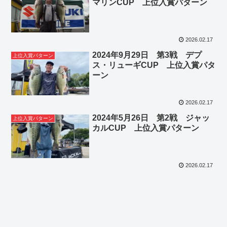
マリンCUP 上位入賞パターン
2026.02.17
2024年9月29日 第3戦 デプ
上位入賞パターン
ス・リューギCUP 上位入賞パタ
ーン
2026.02.17
2024年5月26日 第2戦 ジャッ
上位入賞パターン
カルCUP 上位入賞パターン
2026.02.17