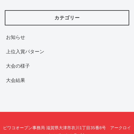
カテゴリー
お知らせ
上位入賞パターン
大会の様子
大会結果
ビワコオープン事務局 滋賀県大津市衣川1丁目35番8号 アークロイ