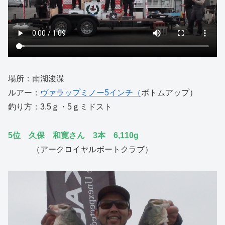
場所：南湖浚渫
ルアー：
ヴァラップミノー5インチ（
ボトムアップ）
釣り方：3.5ｇ・5ｇミドスト
5位 久保 和寛さん 3本 6,110g
（アークロイヤルボートクラブ）