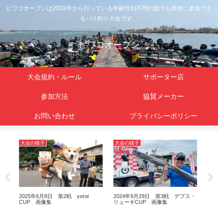
ビワコオープンは2003年から行っている年齢性別不問の誰でも簡単に参加でき
るバス釣り大会です。
ビワコオープン
大会規約・ルール
サポーター店
参加方法
協賛メーカー
お問い合わせ
プライバシーポリシー
大会の様子
大会の様子
大
ズキ
2025年6月8日 第2戦 yoroi
2024年9月29日 第3戦 デプス・
20
CUP 画像集
リューギCUP 画像集
JA