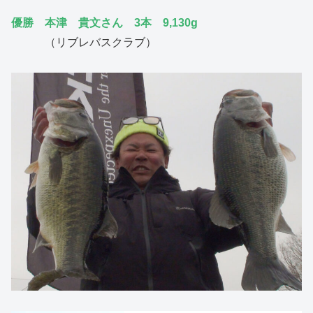
優勝 本津 貴文さん 3本 9,130g
（リブレバスクラブ）