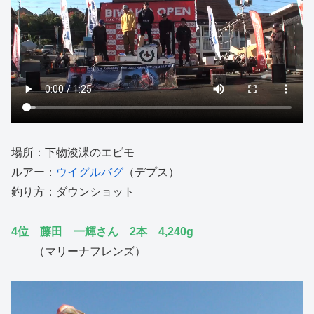
場所：下物浚渫のエビモ
ルアー：
ウイグルバグ
（デプス）
釣り方：ダウンショット
4位 藤田 一輝さん 2本 4,240g
（マリーナフレンズ）