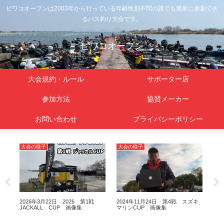
ビワコオープンは2003年から行っている年齢性別不問の誰でも簡単に参加でき
るバス釣り大会です。
ビワコオープン
大会規約・ルール
サポーター店
参加方法
協賛メーカー
お問い合わせ
プライバシーポリシー
大会の様子
大会の様子
大
ッカ
2026年3月22日 2026 第1戦
2024年11月24日 第4戦 スズキ
20
JACKALL CUP 画像集
マリンCUP 画像集
リュ