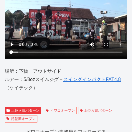
場所：下物 アウトサイド
ルアー：5/8ozスイムジグ＋
スイングインパクトFAT4.8
（ケイテック）
上位入賞パターン
ビワコオープン
上位入賞パターン
琵琶湖オープン
ビワコオープン事務局をフォローする