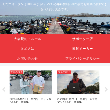
ビワコオープンは2003年から行っている年齢性別不問の誰でも簡単に参加でき
るバス釣り大会です。
ビワコオープン
大会規約・ルール
サポーター店
参加方法
協賛メーカー
お問い合わせ
プライバシーポリシー
大会の様子
大会の様子
大
UKI
2024年5月26日 第2戦 ジャッカ
2024年11月24日 第4戦 スズキ
20
ルCUP 画像集
マリンCUP 画像集
ルC