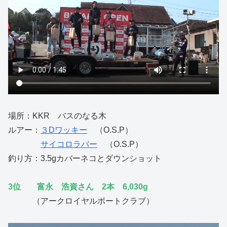
場所：KKR バスのなる木
ルアー：
３Dワッキー
（O.S.P）
サイコロラバー
（O.S.P）
釣り方：3.5gカバーネコとダウンショット
3位 富永 浩資さん 2本 6,030g
（アークロイヤルボートクラブ）