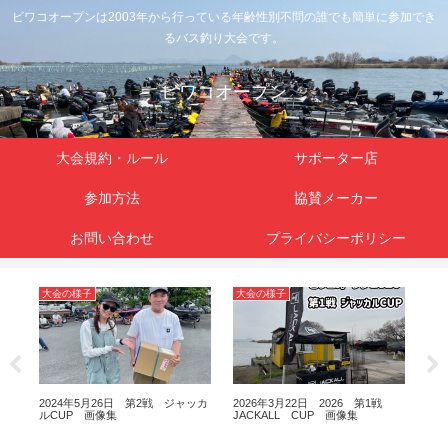
ビワコオープンは2003年から行っている年齢性別不問の誰でも簡単に参加でき
るバス釣り大会です。
ビワコオープン
大会規約・ルール
サポーター店
参加方法
協賛メーカー
お問い合わせ
プライバシーポリシー
大会の様子
大会の様子
大
ッカ
2024年5月26日 第2戦 ジャッカ
2026年3月22日 2026 第1戦
20
ルCUP 画像集
JACKALL CUP 画像集
MA