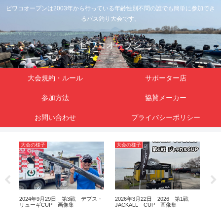
ビワコオープンは2003年から行っている年齢性別不問の誰でも簡単に参加でき
るバス釣り大会です。
ビワコオープン
大会規約・ルール
サポーター店
参加方法
協賛メーカー
お問い合わせ
プライバシーポリシー
大会の様子
大会の様子
大
UKI
2024年9月29日 第3戦 デプス・
2026年3月22日 2026 第1戦
20
リューギCUP 画像集
JACKALL CUP 画像集
マリ