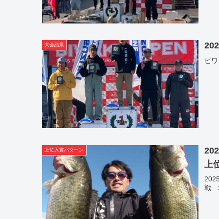
2
大会結果
ビワ
20
上位入賞パターン
上
20
戦 