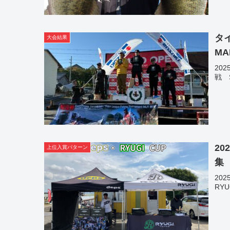
タイ
大会結果
MA
20
戦 
20
上位入賞パターン
集
20
RY