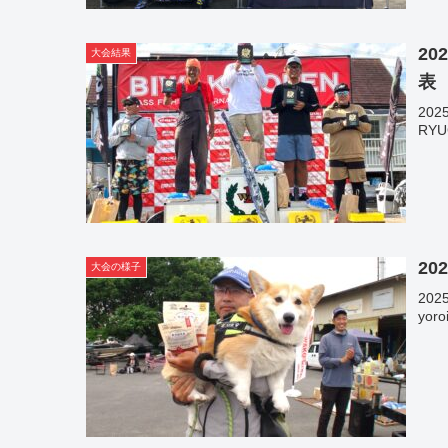
20
大会結果
表
20
RY
20
大会の様子
20
yo