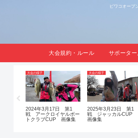
ビワコオープ
大会規約・ルール
サポーター
大会の様子
大会の様子
日 第4
2024年3月17日 第1
2025年3月23日 第1
MARINE
戦 アークロイヤルボー
戦 ジャッカルCUP
トクラブCUP 画像集
画像集