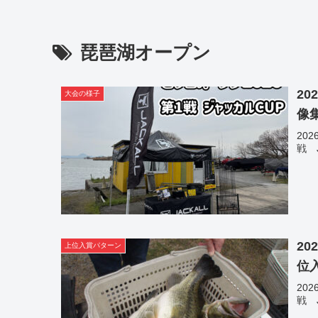
琵琶湖オープン
20
大会の様子
像
20
戦 
20
上位入賞パターン
位
20
戦 