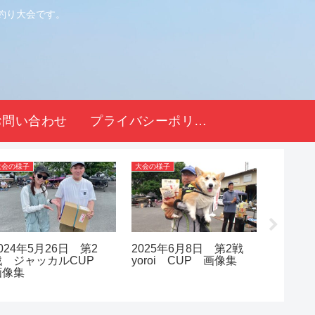
釣り大会です。
お問い合わせ
プライバシーポリシー
大会の様子
大会の様子
大会の様子
024年5月26日 第2
2025年6月8日 第2戦
2024年
戦 ジャッカルCUP
yoroi CUP 画像集
戦 ス
画像集
CUP 